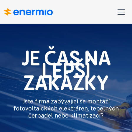
JE ČAS NA
LEPŠÍ
ZAKÁZKY
Jste firma zabývající se montáží
fotovoltaických elektráren, tepelných
čerpadel nebo klimatizací?