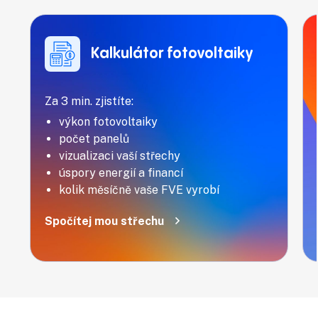
Kalkulátor fotovoltaiky
Za 3 min. zjistíte:
výkon fotovoltaiky
počet panelů
vizualizaci vaší střechy
úspory energií a financí
kolik měsíčně vaše FVE vyrobí
Spočítej mou střechu