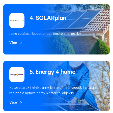
4. SOLARplan
Jsme součástí budoucnosti české energetiky.
Více
5. Energy 4 home
Fotovoltaické elektrárny, které přináší radost. Instalujeme
rodinné a bytové domy, komerční objekty.
Více