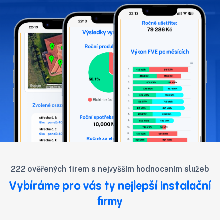
222 ověřených firem s nejvyšším hodnocením služeb
Vybíráme pro vás ty nejlepší instalační
firmy