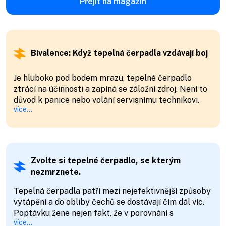
Přejít na magazín
Bivalence: Když tepelná čerpadla vzdávají boj
Je hluboko pod bodem mrazu, tepelné čerpadlo
ztrácí na účinnosti a zapíná se záložní zdroj. Není to
důvod k panice nebo volání servisnímu technikovi.
více...
Čerpadlo jen naráží na své technické limity.
Zvolte si tepelné čerpadlo, se kterým
nezmrznete.
Tepelná čerpadla patří mezi nejefektivnější způsoby
vytápění a do obliby čechů se dostávají čím dál víc.
Poptávku žene nejen fakt, že v porovnání s
více...
elektrokotlem dokáží ušetřit až 75 % nákladů, ale i