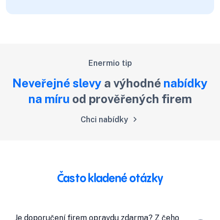
umožnilo generování elektrické energie i bez
slunečního světla.
Enermio tip
Neveřejné slevy
a výhodné
nabídky
na míru
od prověřených firem
Chci nabídky
Často kladené otázky
Je doporučení firem opravdu zdarma? Z čeho