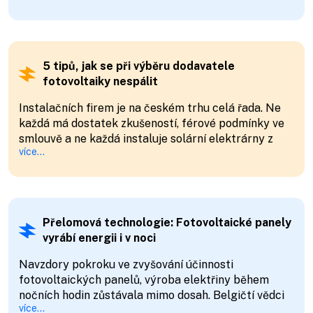
blížící se zákaz používání kotlů na tuhá paliva. Výběr
správného typu a konfigurace čerpadla vyžaduje
zvážení důležitých aspektů.
5 tipů, jak se při výběru dodavatele
fotovoltaiky nespálit
Instalačních firem je na českém trhu celá řada. Ne
každá má dostatek zkušeností, férové podmínky ve
smlouvě a ne každá instaluje solární elektrárny z
více...
kvalitních komponentů. Správným postupem
můžete předejít překvapením a nesprávným
rozhodnutím.
Přelomová technologie: Fotovoltaické panely
vyrábí energii i v noci
Navzdory pokroku ve zvyšování účinnosti
fotovoltaických panelů, výroba elektřiny během
nočních hodin zůstávala mimo dosah. Belgičtí vědci
více...
nyní přicházejí s potenciálním řešením, které by