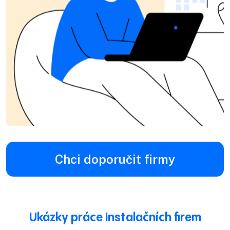
Chci doporučit firmy
Ukázky práce instalačních firem