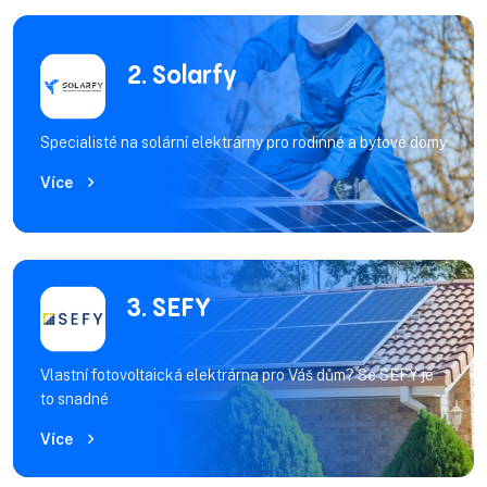
2. Solarfy
Specialisté na solární elektrárny pro rodinné a bytové domy
Více
3. SEFY
Vlastní fotovoltaická elektrárna pro Váš dům? Se SEFY je
to snadné
Více