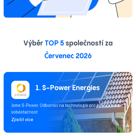
Výběr
TOP 5
společností za
Červenec 2026
1. S-Power Energies
Jsme S-Power. Odborníci na technologie pro energetickou
soběstačnost
Zjistit více