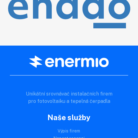
Unikátní srovnávač instalačních firem
pro fotovoltaiku a tepelná čerpadla
Naše služby
Výpis firem