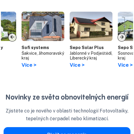
gy
Sofi systems
Sepo Solar Plus
Sepo So
e
Šakvice, Jihomoravský
Jablonné v Podještědí,
Sosnová
kraj
Liberecký kraj
kraj
Více >
Více >
Více >
Novinky ze světa obnovitelných energií
Zjistěte co je nového v oblasti technologií Fotovoltaiky,
tepelných čerpadel nebo klimatizací.